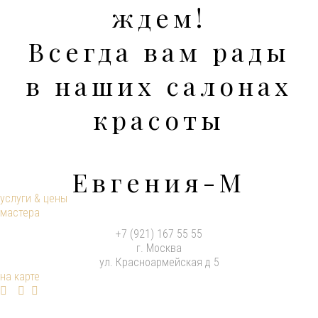
ждем!
Всегда вам рады
в наших салонах
красоты
Евгения-М
услуги & цены
мастера
+7 (921) 167 55 55
г. Москва
ул. Красноармейская д 5
на карте