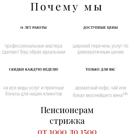
Почему мы
15 ЛЕТ РАБОТЫ
ДОСТУПНЫЕ ЦЕНЫ
профессиональные мастера
широкий перечень услуг по
сделают Ваш образ идеальным
демократичным ценам
СКИДКИ КАЖДУЮ НЕДЕЛЮ
ТОЛЬКО ДЛЯ ВАС
на все виды услуг и приятные
ароматный кофе, чай или
бонусы для наших клиентов
18+
бокал вкуснейшего вина
Пенсионерам
стрижка
от 1000 до 1500